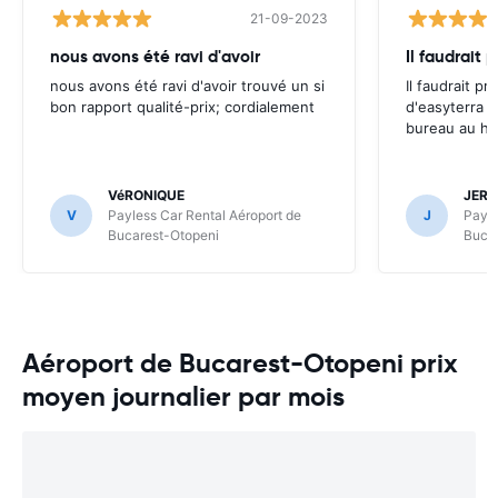
21-09-2023
nous avons été ravi d'avoir
Il faudrait p
nous avons été ravi d'avoir trouvé un si
Il faudrait pr
bon rapport qualité-prix; cordialement
d'easyterra q
bureau au hal
VéRONIQUE
JER
V
Payless Car Rental Aéroport de
J
Payle
Bucarest-Otopeni
Buca
Aéroport de Bucarest-Otopeni prix
moyen journalier par mois