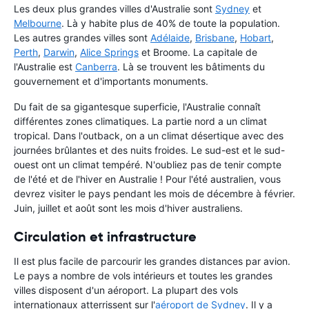
Les deux plus grandes villes d'Australie sont
Sydney
et
Melbourne
. Là y habite plus de 40% de toute la population.
Les autres grandes villes sont
Adélaide
,
Brisbane
,
Hobart
,
Perth
,
Darwin
,
Alice Springs
et Broome. La capitale de
l'Australie est
Canberra
. Là se trouvent les bâtiments du
gouvernement et d'importants monuments.
Du fait de sa gigantesque superficie, l'Australie connaît
différentes zones climatiques. La partie nord a un climat
tropical. Dans l'outback, on a un climat désertique avec des
journées brûlantes et des nuits froides. Le sud-est et le sud-
ouest ont un climat tempéré. N'oubliez pas de tenir compte
de l'été et de l'hiver en Australie ! Pour l'été australien, vous
devrez visiter le pays pendant les mois de décembre à février.
Juin, juillet et août sont les mois d'hiver australiens.
Circulation et infrastructure
Il est plus facile de parcourir les grandes distances par avion.
Le pays a nombre de vols intérieurs et toutes les grandes
villes disposent d'un aéroport. La plupart des vols
internationaux atterrissent sur l'
aéroport de Sydney
. Il y a