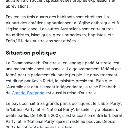
autralien a un accent spécial et ses propres expressions et
abréviations.
Environ les trois quarts des habitants sont chrétiens. La
plupart des chrétiens appartiennent à l'église catholique et à
l'église anglicane. Les autres Australiens sont entre autres
bouddhistes, islamiques, grecs orthodoxes, baptistes, etc.
Enfin,16% des Australiens sont athées.
Situation politique
Le Commonwealth d'Australie, en langage parlé Australie, est
une monarchie constitutionnelle. Le gouvernement fédéral est
formé par un parlement élu par le peuple. Le gouvernement
est dirigé par Kevin Rudd, le ministre-président. Bien que
l'Australie est actuellement indépendante, la reine Elizabeth II
de
Grande-Bretagne
est aussi la reine d'Australie.
Le pays connaît trois grands partis politiques : le 'Labor Party',
le 'Liberal Party' et le 'National Party'. Ensuite, il y a plusieurs
petits partis. De 1966 à 2007, c'est la coalition entre le 'Liberal
Party' et le 'National Party' qui est resté au pouvoir. Depuis
2007, le Labor Party en est à la tête.