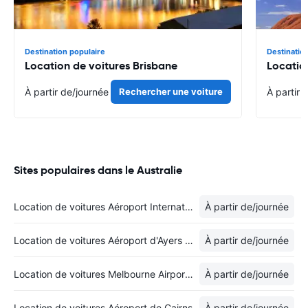
Destination populaire
Destinatio
Location de voitures Brisbane
Locatio
À partir de
/journée
Rechercher une voiture
À partir 
Sites populaires dans le Australie
Location de voitures Aéroport International de Brisbane
À partir de
/journée
Location de voitures Aéroport d'Ayers Rock
À partir de
/journée
Location de voitures Melbourne Airport - International Terminal
À partir de
/journée
Location de voitures Aéroport de Cairns
À partir de
/journée