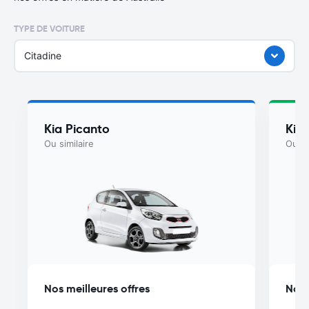
TYPE DE VOITURE
Citadine
Kia Picanto
Kia
Ou similaire
Ou si
Nos meilleures offres
Nos 