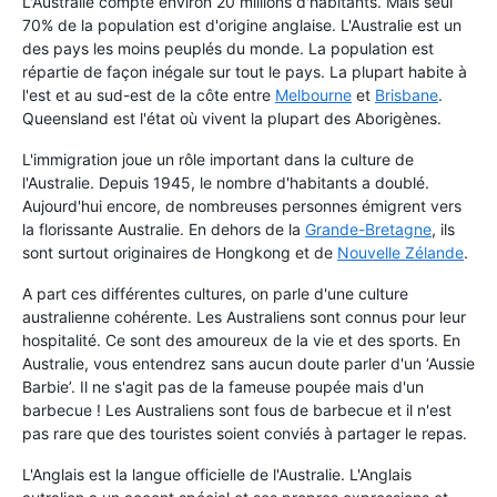
L'Australie compte environ 20 millions d'habitants. Mais seul
70% de la population est d'origine anglaise. L'Australie est un
des pays les moins peuplés du monde. La population est
répartie de façon inégale sur tout le pays. La plupart habite à
l'est et au sud-est de la côte entre
Melbourne
et
Brisbane
.
Queensland est l'état où vivent la plupart des Aborigènes.
L'immigration joue un rôle important dans la culture de
l'Australie. Depuis 1945, le nombre d'habitants a doublé.
Aujourd'hui encore, de nombreuses personnes émigrent vers
la florissante Australie. En dehors de la
Grande-Bretagne
, ils
sont surtout originaires de Hongkong et de
Nouvelle Zélande
.
A part ces différentes cultures, on parle d'une culture
australienne cohérente. Les Australiens sont connus pour leur
hospitalité. Ce sont des amoureux de la vie et des sports. En
Australie, vous entendrez sans aucun doute parler d'un ‘Aussie
Barbie’. Il ne s'agit pas de la fameuse poupée mais d'un
barbecue ! Les Australiens sont fous de barbecue et il n'est
pas rare que des touristes soient conviés à partager le repas.
L'Anglais est la langue officielle de l'Australie. L'Anglais