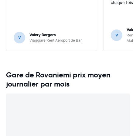
chaque fois.
Valer
Valery Borgers
V
RentS
V
Viaggiare Rent Aéroport de Bari
Malp
Gare de Rovaniemi prix moyen
journalier par mois