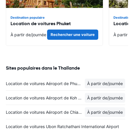
Destination populaire
Destinatio
Location de voitures Phuket
Locatio
À partir de
/journée
Rechercher une voiture
À partir 
Sites populaires dans le Thaïlande
Location de voitures Aéroport de Phuket
À partir de
/journée
Location de voitures Aéroport de Koh Samui
À partir de
/journée
Location de voitures Aéroport de Chiang Mai
À partir de
/journée
Location de voitures Ubon Ratchathani International Airport