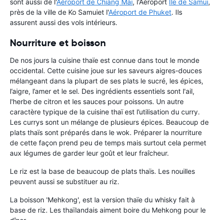
sont aussi de l'
Aéroport de Chiang Mai
, l'Aéroport
Île de Samui
,
près de la ville de Ko Samui
et l'
Aéroport de Phuket
. Ils
assurent aussi des vols intérieurs.
Nourriture et boisson
De nos jours la cuisine thaïe est connue dans tout le monde
occidental. Cette cuisine joue sur les saveurs aigres-douces
mélangeant dans la plupart de ses plats le sucré, les épices,
l’aigre, l’amer et le sel. Des ingrédients essentiels sont l'ail,
l'herbe de citron et les sauces pour poissons. Un autre
caractère typique de la cuisine thaï est l’utilisation du curry.
Les currys sont un mélange de plusieurs épices. Beaucoup de
plats thaïs sont préparés dans le wok. Préparer la nourriture
de cette façon prend peu de temps mais surtout cela permet
aux légumes de garder leur goût et leur fraîcheur.
Le riz est la base de beaucoup de plats thaïs. Les nouilles
peuvent aussi se substituer au riz.
La boisson 'Mehkong', est la version thaïe du whisky fait à
base de riz. Les thaïlandais aiment boire du Mehkong pour le