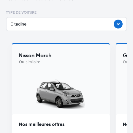
TYPE DE VOITURE
Citadine
Nissan March
Gee
Ou similaire
Ou si
Nos meilleures offres
Nos 