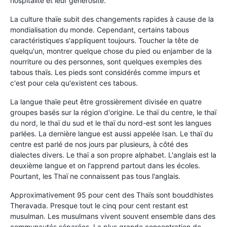
hospitalité et leur générosité.
La culture thaïe subit des changements rapides à cause de la
mondialisation du monde. Cependant, certains tabous
caractéristiques s'appliquent toujours. Toucher la tête de
quelqu'un, montrer quelque chose du pied ou enjamber de la
nourriture ou des personnes, sont quelques exemples des
tabous thaïs. Les pieds sont considérés comme impurs et
c'est pour cela qu'existent ces tabous.
La langue thaïe peut être grossièrement divisée en quatre
groupes basés sur la région d'origine. Le thaï du centre, le thaï
du nord, le thaï du sud et le thaï du nord-est sont les langues
parlées. La dernière langue est aussi appelée Isan. Le thaï du
centre est parlé de nos jours par plusieurs, à côté des
dialectes divers. Le thaï a son propre alphabet. L'anglais est la
deuxième langue et on l'apprend partout dans les écoles.
Pourtant, les Thaï ne connaissent pas tous l'anglais.
Approximativement 95 pour cent des Thaïs sont bouddhistes
Theravada. Presque tout le cinq pour cent restant est
musulman. Les musulmans vivent souvent ensemble dans des
communautés séparées. La plus grande concentration de