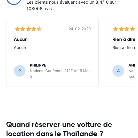
Les clients nous évaluent avec un 8.4/10 sur
108006 avis
24-02-2020
Aucun
Rien à dire 
Aucun
Rien à dire c'
PHILIPPE
AND
P
National Car Rental 212/14-15 Moo
A
Natio
5
Krabi
Quand réserver une voiture de
location dans le Thaïlande ?