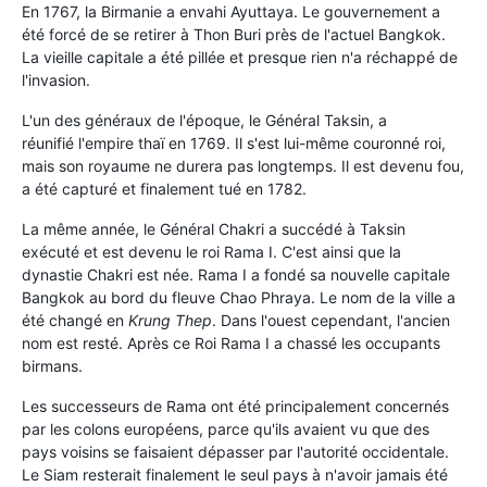
En 1767, la Birmanie a envahi Ayuttaya. Le gouvernement a
été forcé de se retirer à Thon Buri près de l'actuel Bangkok.
La vieille capitale a été pillée et presque rien n'a réchappé de
l'invasion.
L'un des généraux de l'époque, le Général Taksin, a
réunifié l'empire thaï en 1769. Il s'est lui-même couronné roi,
mais son royaume ne durera pas longtemps. Il est devenu fou,
a été capturé et finalement tué en 1782.
La même année, le Général Chakri a succédé à Taksin
exécuté et est devenu le roi Rama I. C'est ainsi que la
dynastie Chakri est née. Rama I a fondé sa nouvelle capitale
Bangkok au bord du fleuve Chao Phraya. Le nom de la ville a
été changé en
Krung Thep
. Dans l'ouest cependant, l'ancien
nom est resté. Après ce Roi Rama I a chassé les occupants
birmans.
Les successeurs de Rama ont été principalement concernés
par les colons européens, parce qu'ils avaient vu que des
pays voisins se faisaient dépasser par l'autorité occidentale.
Le Siam resterait finalement le seul pays à n'avoir jamais été