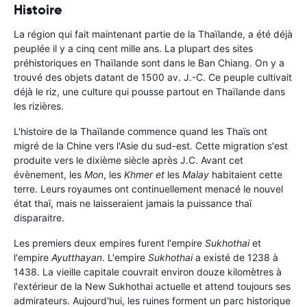
Histoire
La région qui fait maintenant partie de la Thaïlande, a été déjà
peuplée il y a cinq cent mille ans. La plupart des sites
préhistoriques en Thaïlande sont dans le Ban Chiang. On y a
trouvé des objets datant de 1500 av. J.-C. Ce peuple cultivait
déjà le riz, une culture qui pousse partout en Thaïlande dans
les rizières.
L'histoire de la Thaïlande commence quand les Thaïs ont
migré de la Chine vers l'Asie du sud-est. Cette migration s'est
produite vers le dixième siècle après J.C. Avant cet
évènement, les
Mon
, les
Khmer et
les
Malay
habitaient cette
terre. Leurs royaumes ont continuellement menacé le nouvel
état thaï, mais ne laisseraient jamais la puissance thaï
disparaitre.
Les premiers deux empires furent l'empire
Sukhothai
et
l'empire
Ayutthayan
. L'empire
Sukhothai
a existé de 1238 à
1438. La vieille capitale couvrait environ douze kilomètres à
l'extérieur de la New Sukhothai actuelle et attend toujours ses
admirateurs. Aujourd'hui, les ruines forment un parc historique