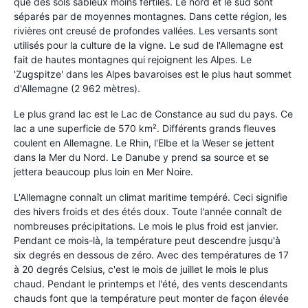
que des sols sableux moins fertiles. Le nord et le sud sont
séparés par de moyennes montagnes. Dans cette région, les
rivières ont creusé de profondes vallées. Les versants sont
utilisés pour la culture de la vigne. Le sud de l'Allemagne est
fait de hautes montagnes qui rejoignent les Alpes. Le
'Zugspitze' dans les Alpes bavaroises est le plus haut sommet
d'Allemagne (2 962 mètres).
Le plus grand lac est le Lac de Constance au sud du pays. Ce
lac a une superficie de 570 km². Différents grands fleuves
coulent en Allemagne. Le Rhin, l'Elbe et la Weser se jettent
dans la Mer du Nord. Le Danube y prend sa source et se
jettera beaucoup plus loin en Mer Noire.
L'Allemagne connaît un climat maritime tempéré. Ceci signifie
des hivers froids et des étés doux. Toute l'année connaît de
nombreuses précipitations. Le mois le plus froid est janvier.
Pendant ce mois-là, la température peut descendre jusqu'à
six degrés en dessous de zéro. Avec des températures de 17
à 20 degrés Celsius, c'est le mois de juillet le mois le plus
chaud. Pendant le printemps et l'été, des vents descendants
chauds font que la température peut monter de façon élevée