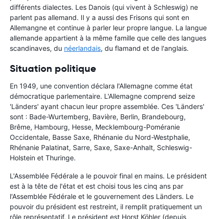
différents dialectes. Les Danois (qui vivent à Schleswig) ne
parlent pas allemand. Il y a aussi des Frisons qui sont en
Allemangne et continue à parler leur propre langue. La langue
allemande appartient à la même famille que celle des langues
scandinaves, du
néerlandais
, du flamand et de l'anglais.
Situation politique
En 1949, une convention déclara l'Allemagne comme état
démocratique parlementaire. L'Allemagne comprend seize
'Länders' ayant chacun leur propre assemblée. Ces 'Länders'
sont : Bade-Wurtemberg, Bavière, Berlin, Brandebourg,
Brême, Hambourg, Hesse, Mecklembourg-Poméranie
Occidentale, Basse Saxe, Rhénanie du Nord-Westphalie,
Rhénanie Palatinat, Sarre, Saxe, Saxe-Anhalt, Schleswig-
Holstein et Thuringe.
L'Assemblée Fédérale a le pouvoir final en mains. Le président
est à la tête de l'état et est choisi tous les cinq ans par
l'Assemblée Fédérale et le gouvernement des Länders. Le
pouvoir du président est restreint, il remplit pratiquement un
rôle représentatif. Le président est Horst Köhler (depuis