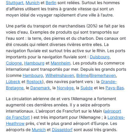
Stuttgart
,
Munich
et
Berlin
sont reliées. Surtout les hommes
d'affaires utilisent les trains à grande vitesse qui sont un
moyen idéal de voyager rapidement d'une ville à l'autre.
Une partie du transport de marchandises (20%) se fait par les
voies d'eau. Exemples de produits qui sont transportés sur
l'eau sont : la terre, des pierres et du charbon. Des canaux ont
été creusés qui relient diverses rivières entre elles. La
navigation fluviale est surtout très active sur le Rhin. Les ports
importants pour la navigation fluviale sont :
Duisbourg
,
Cologne
,
Hambourg
et
Mannheim
. Les produits du commerce
international sont transportés par mer. Depuis les grands ports
(comme
Hambourg
,
Wilhelmshaven
,
Brême
/
Bremerhaven
,
Lübeck
et
Rostock
), des navires partent vers : la
Grande-
Bretagne
, le
Danemark
, la
Norvège
, la
Suède
et les
Pays-Bas
.
La circulation aérienne de et vers l'Allemagne a fortement
augmenté ces dernières années. Il y a seize aéroports
internationaux. L'aéroport de Francfort sur le Main (
aéroport
de Francfort
) est très important pour l'Allemagne ; à
Londres-
Heathrow
près, c'est le plus grand aéroport d'Europe. Les
aéroports de
Munich
et
Düsseldorf
sont aussi très grands.