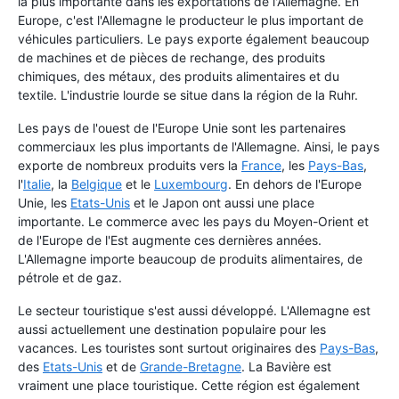
la plus importante dans les exportations de l'Allemagne. En
Europe, c'est l'Allemagne le producteur le plus important de
véhicules particuliers. Le pays exporte également beaucoup
de machines et de pièces de rechange, des produits
chimiques, des métaux, des produits alimentaires et du
textile. L'industrie lourde se situe dans la région de la Ruhr.
Les pays de l'ouest de l'Europe Unie sont les partenaires
commerciaux les plus importants de l'Allemagne. Ainsi, le pays
exporte de nombreux produits vers la
France
, les
Pays-Bas
,
l'
Italie
, la
Belgique
et le
Luxembourg
. En dehors de l'Europe
Unie, les
Etats-Unis
et le Japon ont aussi une place
importante. Le commerce avec les pays du Moyen-Orient et
de l'Europe de l'Est augmente ces dernières années.
L'Allemagne importe beaucoup de produits alimentaires, de
pétrole et de gaz.
Le secteur touristique s'est aussi développé. L'Allemagne est
aussi actuellement une destination populaire pour les
vacances. Les touristes sont surtout originaires des
Pays-Bas
,
des
Etats-Unis
et de
Grande-Bretagne
. La Bavière est
vraiment une place touristique. Cette région est également