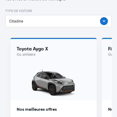
TYPE DE VOITURE
Citadine
Toyota Aygo X
Fiat
Ou similaire
Ou si
Nos meilleures offres
Nos 