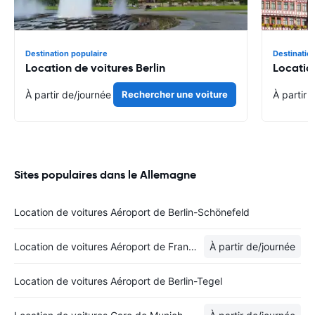
Destination populaire
Destinatio
Location de voitures Berlin
Locatio
À partir de
/journée
Rechercher une voiture
À partir 
Sites populaires dans le Allemagne
Location de voitures Aéroport de Berlin-Schönefeld
Location de voitures Aéroport de Francfort
À partir de
/journée
Location de voitures Aéroport de Berlin-Tegel