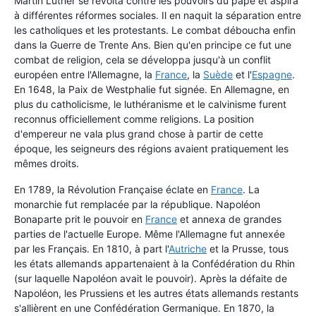
Martin Luther se révolta contre les pouvoirs du pape et aspira
à différentes réformes sociales. Il en naquit la séparation entre
les catholiques et les protestants. Le combat déboucha enfin
dans la Guerre de Trente Ans. Bien qu'en principe ce fut une
combat de religion, cela se développa jusqu'à un conflit
européen entre l'Allemagne, la
France
, la
Suède
et l'
Espagne
.
En 1648, la Paix de Westphalie fut signée. En Allemagne, en
plus du catholicisme, le luthéranisme et le calvinisme furent
reconnus officiellement comme religions. La position
d'empereur ne vala plus grand chose à partir de cette
époque, les seigneurs des régions avaient pratiquement les
mêmes droits.
En 1789, la Révolution Française éclate en
France
. La
monarchie fut remplacée par la république. Napoléon
Bonaparte prit le pouvoir en
France
et annexa de grandes
parties de l'actuelle Europe. Même l'Allemagne fut annexée
par les Français. En 1810, à part l'
Autriche
et la Prusse, tous
les états allemands appartenaient à la Confédération du Rhin
(sur laquelle Napoléon avait le pouvoir). Après la défaite de
Napoléon, les Prussiens et les autres états allemands restants
s'allièrent en une Confédération Germanique. En 1870, la