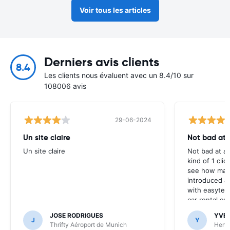
Voir tous les articles
Derniers avis clients
8.4
Les clients nous évaluent avec un 8.4/10 sur
108006 avis
29-06-2024
Un site claire
Not bad at al
Un site claire
Not bad at al
kind of 1 clic
see how many
introduced at
with easyterra
car rental co
JOSE RODRIGUES
YVE
J
Y
Thrifty Aéroport de Munich
Hertz