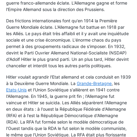
guerre franco-allemande éclate. L'Allemagne gagne et forme
l'Empire Allemand sous la direction des Prussiens.
Des frictions internationales font qu'en 1914 la Première
Guerre Mondiale éclate. L'Allemagne fut battue en 1918 par
les Alliés. Le pays était très affaibli et il y avait une inquiétude
sociale et une crise économique. L'énorme chaos du pays
permet à des groupements radicaux de s'imposer. En 1932,
devint le Parti Ouvrier Allemand National-Socialiste (NSDAP)
d'Adolf Hitler le plus grand parti. Un an plus tard, Hitler devint
chancelier et interdit tous les autres partis politiques.
Hitler voulait agrandir l'Etat allemand et cela conduisit en 1939
à la Deuxième Guerre Mondiale. La
Grande-Bretagne
, les
Etats-Unis
et l'Union Soviétique s'allièrent en 1941 contre
l'Allemagne. En 1945, la guerre prit fin ; l'Allemagne fut
vaincue et Hitler se suicida. Les Alliés séparèrent l'Allemagne
en deux états : à l'ouest la République Fédérale d'Allemagne
(RFA) et à l'est la République Démocratique d'Allemagne
(RDA). La RFA fut formée selon le modèle démocratique de
l'Ouest tandis que la RDA le fut selon le modèle communiste,
le même que l'Union Soviétique. La RFA était plus florissante