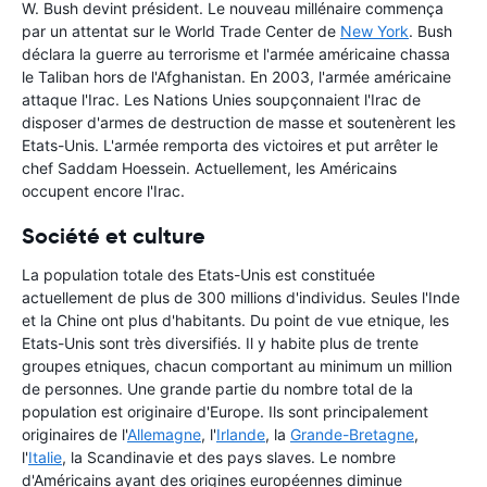
W. Bush devint président. Le nouveau millénaire commença
par un attentat sur le World Trade Center de
New York
. Bush
déclara la guerre au terrorisme et l'armée américaine chassa
le Taliban hors de l'Afghanistan. En 2003, l'armée américaine
attaque l'Irac. Les Nations Unies soupçonnaient l'Irac de
disposer d'armes de destruction de masse et soutenèrent les
Etats-Unis. L'armée remporta des victoires et put arrêter le
chef Saddam Hoessein. Actuellement, les Américains
occupent encore l'Irac.
Société et culture
La population totale des Etats-Unis est constituée
actuellement de plus de 300 millions d'individus. Seules l'Inde
et la Chine ont plus d'habitants. Du point de vue etnique, les
Etats-Unis sont très diversifiés. Il y habite plus de trente
groupes etniques, chacun comportant au minimum un million
de personnes. Une grande partie du nombre total de la
population est originaire d'Europe. Ils sont principalement
originaires de l'
Allemagne
, l'
Irlande
, la
Grande-Bretagne
,
l'
Italie
, la Scandinavie et des pays slaves. Le nombre
d'Américains ayant des origines européennes diminue