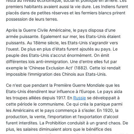
resta au niveau économique, social et politique en arrière. Les
premiers habitants avaient aussi la vie dure. Les Indiens furent
placés dans de petites réserves et les fermiers blancs prirent
possession de leurs terres.
Après la Guerre Civile Américaine, le pays disposa d'une
armée puissante. Egalement sur mer, les Etats-Unis étaient
puissants. Au 18ème siècle, les Etats-Unis s'agrandir vers
l'ouest. De plus en plus d'états furent ajoutés au pays. Le
peuple des Etats-Unis s'accrut énormément. On émit
différentes lois anti-immigration. Une d'entre elles fut par
exemple le 'Chinese Exclusion Act' (1882). Cette loi rendait
impossible l'immigration des Chinois aux Etats-Unis.
Ce n'est que pendant la Première Guerre Mondiale que les
Etats-Unis étendirent leur influence à l'Europe. Le pays aida
les troupes alliées depuis 1917. En
Russie
se développait à
cette période le communisme. Ce qui créa la panique parmi
les Américains et le pays commença à s'isoler. En 1920, la
production, la vente, l'importation et l'exportation d'alcool
furent interdites. La Prohibition conduisit à un grand chaos. De
plus, les salaires diminuaient alors que le bénéfice des