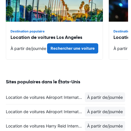
Destination populaire
Destinatio
Location de voitures Los Angeles
Locatio
À partir de
/journée
Rechercher une voiture
À partir 
Sites populaires dans le États-Unis
Location de voitures Aéroport International de Los Angeles
À partir de
/journée
Location de voitures Aéroport International de Miami
À partir de
/journée
Location de voitures Harry Reid International Airport
À partir de
/journée