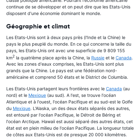
classe politique américaine. Pourtant l'économie américaine
continue de se développer et on peut dire que les Etats-Unis
disposent d'une économie dominant le monde.
Géographie et climat
Les Etats-Unis sont à deux pays près (l'Inde et la Chine) le
pays le plus peuplé du monde. En ce qui concerne la taille du
pays, les Etats-Unis ont avec une superficie de 9 809 155
2
km
la quatrième place après la Chine, la
Russie
et le
Canada
.
Avec les zones d'eaux comprises, les Etats-Unis sont plus
grands que la Chine. Le pays est une fédération nord-
américaine et comprend 50 états et le District de Columbia.
Les Etats-Unis partagent leurs frontières avec le
Canada
(au
nord) et le
Mexique
(au sud). A l'est, se trouve l'océan
Atlantique et à l'ouest, l'océan Pacifique et au sud-est le Golfe
du
Mexique
. L'Alaska, un des deux états séparés des autres,
est entouré par l'océan Pacifique, le Détroit de Béring et
l'océan Arctique. Hawaii est aussi séparé des autres états, cet
état est en plein milieu de l'océan Pacifique. La longueur totale
de côtes aux Etats-Unis est de presque 20 000 kilomètres.