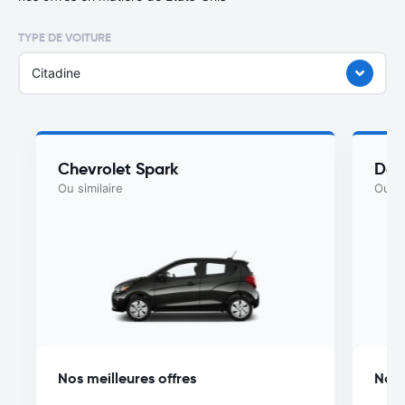
TYPE DE VOITURE
Citadine
Chevrolet Spark
Dod
Ou similaire
Ou si
Nos meilleures offres
Nos 