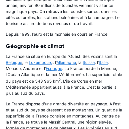
année, environ 90 millions de touristes viennent visiter ce
magnifique pays. On retrouve les touristes surtout dans les
cités culturelles, les stations balnéaires et à la campagne. Le
tourisme assure de bons revenus et du travail.
Depuis 1999, l'euro est la monnaie en cours en France.
Géographie et climat
La France se situe en Europe de l'Ouest. Ses voisins sont la
Belgique
, le
Luxembourg
, l'
Allemagne
, la
Suisse
, l'
Italie
,
Monaco, Andorre et l'
Espagne
. La France borde la Manche,
l'Océan Atlantique et la mer Méditerranée. La superficie totale
2
du pays est de 543 965 km
. L'île de Corse en mer
Méditerranée appartient aussi à la France. C'est la partie la
plus au sud du pays.
La France dispose d'une grande diversité en paysage. A l'est
et au sud du pays se dressent des montagnes. Un quart de la
superficie de la France consiste en montagnes. Au centre de
la France, se trouve le Massif Central, une région élevée,
formée de montagnes et de plateaux. Les Pyrénées au sud,