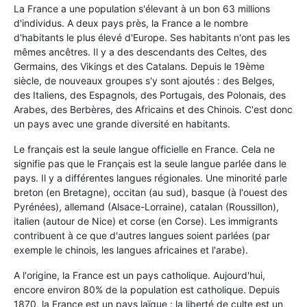
La France a une population s'élevant à un bon 63 millions
d'individus. A deux pays près, la France a le nombre
d'habitants le plus élevé d'Europe. Ses habitants n'ont pas les
mêmes ancêtres. Il y a des descendants des Celtes, des
Germains, des Vikings et des Catalans. Depuis le 19ème
siècle, de nouveaux groupes s'y sont ajoutés : des Belges,
des Italiens, des Espagnols, des Portugais, des Polonais, des
Arabes, des Berbères, des Africains et des Chinois. C'est donc
un pays avec une grande diversité en habitants.
Le français est la seule langue officielle en France. Cela ne
signifie pas que le Français est la seule langue parlée dans le
pays. Il y a différentes langues régionales. Une minorité parle
breton (en Bretagne), occitan (au sud), basque (à l'ouest des
Pyrénées), allemand (Alsace-Lorraine), catalan (Roussillon),
italien (autour de Nice) et corse (en Corse). Les immigrants
contribuent à ce que d'autres langues soient parlées (par
exemple le chinois, les langues africaines et l'arabe).
A l'origine, la France est un pays catholique. Aujourd'hui,
encore environ 80% de la population est catholique. Depuis
1870, la France est un pays laïque : la liberté de culte est un