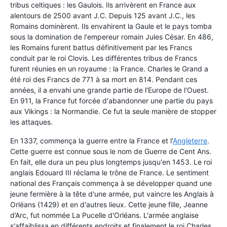
tribus celtiques : les Gaulois. Ils arrivèrent en France aux
alentours de 2500 avant J.C. Depuis 125 avant J.C., les
Romains dominèrent. Ils envahirent la Gaule et le pays tomba
sous la domination de l'empereur romain Jules César. En 486,
les Romains furent battus définitivement par les Francs
conduit par le roi Clovis. Les différentes tribus de Francs
furent réunies en un royaume : la France. Charles le Grand a
été roi des Francs de 771 à sa mort en 814. Pendant ces
années, il a envahi une grande partie de l'Europe de l'Ouest.
En 911, la France fut forcée d'abandonner une partie du pays
aux Vikings : la Normandie. Ce fut la seule manière de stopper
les attaques.
En 1337, commença la guerre entre la France et l'
Angleterre
.
Cette guerre est connue sous le nom de Guerre de Cent Ans.
En fait, elle dura un peu plus longtemps jusqu'en 1453. Le roi
anglais Edouard III réclama le trône de France. Le sentiment
national des Français commença à se développer quand une
jeune fermière à la tête d'une armée, put vaincre les Anglais à
Orléans (1429) et en d'autres lieux. Cette jeune fille, Jeanne
d’Arc, fut nommée La Pucelle d'Orléans. L'armée anglaise
s'affaiblissa en différents endroits et finalement le roi Charles