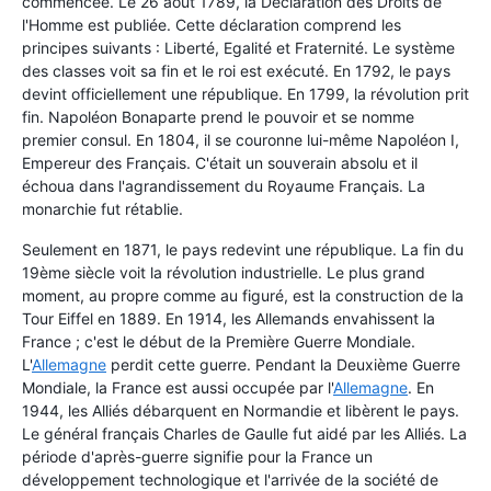
commencée. Le 26 août 1789, la Déclaration des Droits de
l'Homme est publiée. Cette déclaration comprend les
principes suivants : Liberté, Egalité et Fraternité. Le système
des classes voit sa fin et le roi est exécuté. En 1792, le pays
devint officiellement une république. En 1799, la révolution prit
fin. Napoléon Bonaparte prend le pouvoir et se nomme
premier consul. En 1804, il se couronne lui-même Napoléon I,
Empereur des Français. C'était un souverain absolu et il
échoua dans l'agrandissement du Royaume Français. La
monarchie fut rétablie.
Seulement en 1871, le pays redevint une république. La fin du
19ème siècle voit la révolution industrielle. Le plus grand
moment, au propre comme au figuré, est la construction de la
Tour Eiffel en 1889. En 1914, les Allemands envahissent la
France ; c'est le début de la Première Guerre Mondiale.
L'
Allemagne
perdit cette guerre. Pendant la Deuxième Guerre
Mondiale, la France est aussi occupée par l'
Allemagne
. En
1944, les Alliés débarquent en Normandie et libèrent le pays.
Le général français Charles de Gaulle fut aidé par les Alliés. La
période d'après-guerre signifie pour la France un
développement technologique et l'arrivée de la société de