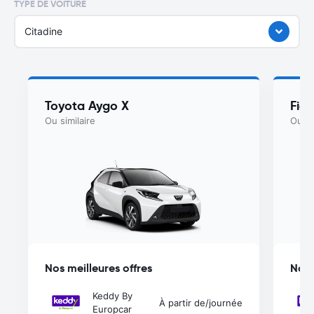
TYPE DE VOITURE
Citadine
Toyota Aygo X
Fiat
Ou similaire
Ou si
Nos meilleures offres
Nos 
Keddy By
À partir de
/journée
Europcar