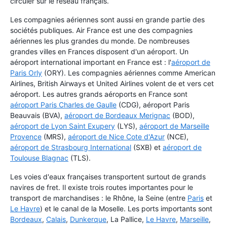
circuler sur le réseau français.
Les compagnies aériennes sont aussi en grande partie des
sociétés publiques. Air France est une des compagnies
aériennes les plus grandes du monde. De nombreuses
grandes villes en Frances disposent d'un aéroport. Un
aéroport international important en France est : l'
aéroport de
Paris Orly
(ORY). Les compagnies aériennes comme American
Airlines, British Airways et United Airlines volent de et vers cet
aéroport. Les autres grands aéroports en France sont
aéroport Paris Charles de Gaulle
(CDG), aéroport Paris
Beauvais (BVA),
aéroport de Bordeaux Merignac
(BOD),
aéroport de Lyon Saint Exupery
(LYS),
aéroport de Marseille
Provence
(MRS),
aéroport de Nice Cote d'Azur
(NCE),
aéroport de Strasbourg International
(SXB) et
aéroport de
Toulouse Blagnac
(TLS).
Les voies d'eaux françaises transportent surtout de grands
navires de fret. Il existe trois routes importantes pour le
transport de marchandises : le Rhône, la Seine (entre
Paris
et
Le Havre
) et le canal de la Moselle. Les ports importants sont
Bordeaux
,
Calais
,
Dunkerque
, La Pallice,
Le Havre
,
Marseille
,